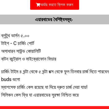
অর্ডার করতে ক্লিক করুন
এয়ারবাডের বৈশিষ্ট্যসমূহ-
ব্লুটুথ ভার্সন ৫.০০
টাইপ - C চার্জিং পোর্ট
অসাধারন সাউন্ড কোয়ালিটি
বাটন কন্ট্রোল ও মাইক্রোফোন ফিচার
চার্জিং টাইম ৪ ঘন্টা থেকে ৫ ঘন্টা বক্স থেকে ফুল তিনবার চার্জ দিতে পারবেন
buds গুলো
ম্যাগসেফ চার্জিং কেস রয়েছে যা দিয়ে দ্রুত চার্জ দেয়া যায়!
সিলিকন কেস ফ্রি যা এয়ারবাডের সুরক্ষা নিশ্চিত করে